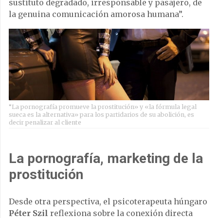
sustituto degradado, irresponsable y pasajero, de
la genuina comunicación amorosa humana”.
“La pornografía promueve la prostitución» y «la fórmula legal
sueca es la alternativa» para los partidarios de su abolición, es
decir penalizar al cliente
La pornografía, marketing de la
prostitución
Desde otra perspectiva, el psicoterapeuta húngaro
Péter Szil
reflexiona sobre la conexión directa