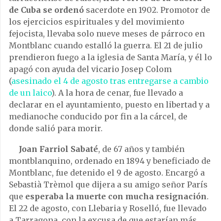
de Cuba se ordenó
sacerdote en 1902. Promotor de
los ejercicios espirituales y del movimiento
fejocista, llevaba solo nueve meses de párroco en
Montblanc cuando estalló la guerra. El 21 de julio
prendieron fuego a la iglesia de Santa María, y él lo
apagó con ayuda del vicario Josep Colom
(
asesinado el 4 de agosto tras entregarse a cambio
de un laico
). A la hora de cenar, fue llevado a
declarar en el ayuntamiento, puesto en libertad y a
medianoche conducido por fin a la cárcel, de
donde salió para morir.
Joan Farriol Sabaté
, de 67 años y también
montblanquino, ordenado en 1894 y beneficiado de
Montblanc, fue detenido el 9 de agosto. Encargó a
Sebastià Trèmol que dijera a su amigo señor París
que
esperaba la muerte con mucha resignación
.
El 22 de agosto, con Llebaria y Roselló, fue llevado
a Tarragona, con la excusa de que estarían más