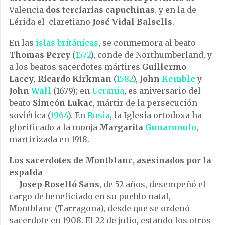
Valencia
dos terciarias capuchinas
. y en la de
Lérida el claretiano
José Vidal Balsells
.
En las
islas británicas
, se conmemora al beato
Thomas Percy
(
1572
), conde de Northumberland, y
a los beatos sacerdotes mártires
Guillermo
Lacey
,
Ricardo Kirkman
(
1582
),
John
Kemble
y
John
Wall
(1679); en
Ucrania
, es aniversario del
beato
Simeón Lukac
, mártir de la persecución
soviética (
1964
). En
Rusia
, la Iglesia ortodoxa ha
glorificado a la monja
Margarita
Gunaronulo
,
martirizada en 1918.
Los sacerdotes de Montblanc, asesinados por la
espalda
Josep Roselló Sans
, de 52 años, desempeñó el
cargo de beneficiado en su pueblo natal,
Montblanc (Tarragona), desde que se ordenó
sacerdote en 1908. El 22 de julio, estando los otros