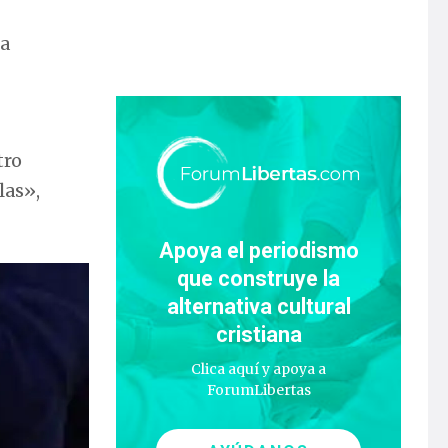
na
tro
las»,
Apoya el periodismo
que construye la
alternativa cultural
cristiana
Clica aquí y apoya a
ForumLibertas