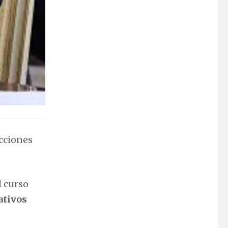
icciones
l curso
ativos