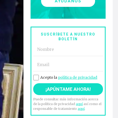
AYÚDANOS
SUSCRÍBETE A NUESTRO
BOLETÍN
Acepto la
política de privacidad
Puede consultar más información acerca
de la política de privacidad
aquí
así como el
responsable de tratamiento
aquí
.