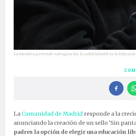
La iniciativa pretende salvaguardar la salud infantil en la Educaci
COM
La
Comunidad de Madrid
responde a la creci
anunciando la creación de un sello ‘Sin pantal
padres la opción de elegir una educación lib