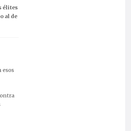
 élites
o al de
n esos
contra
s