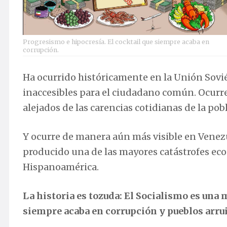
Progresismo e hipocresía. El cocktail que siempre acaba en
corrupción.
Ha ocurrido históricamente en la
Unión Sovié
inaccesibles para el ciudadano común. Ocurr
alejados de las carencias cotidianas de la pob
Y ocurre de manera aún más visible en
Venez
producido una de las mayores catástrofes eco
Hispanoamérica.
La historia es tozuda: El Socialismo es una
siempre acaba en corrupción y pueblos arru