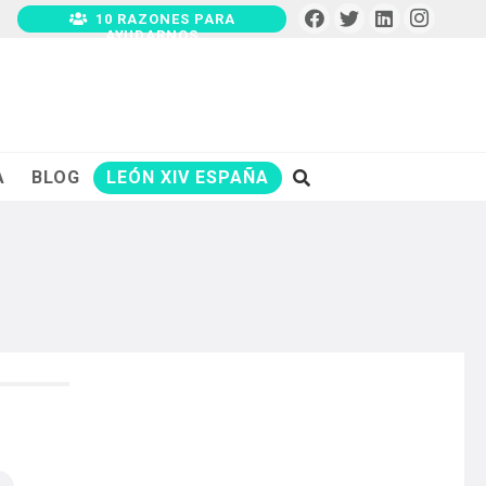
10 RAZONES PARA
AYUDARNOS
A
BLOG
LEÓN XIV ESPAÑA