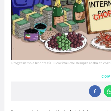
Progresismo e hipocresía. El cocktail que siempre acaba en corr
COM