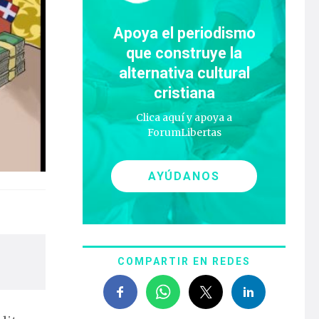
Apoya el periodismo
que construye la
alternativa cultural
cristiana
Clica aquí y apoya a
ForumLibertas
AYÚDANOS
COMPARTIR EN REDES