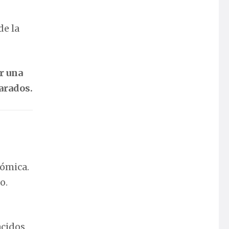
de la
r una
arados.
nómica.
o.
acidos