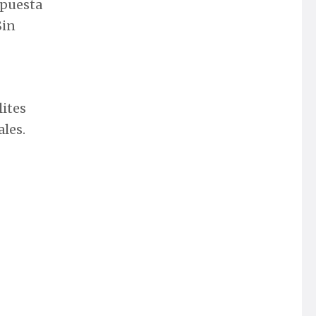
upuesta
Sin
lites
ales.