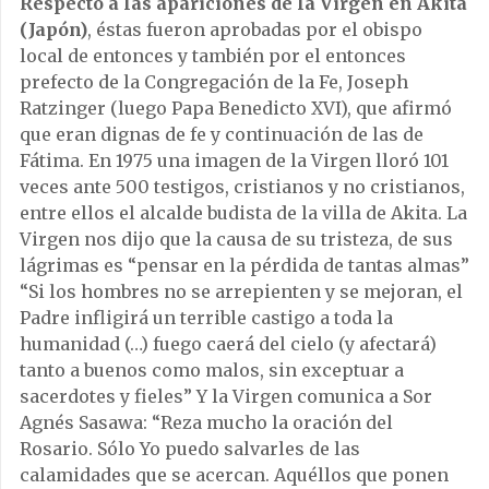
Respecto a las apariciones de la Virgen en Akita
(Japón)
, éstas fueron aprobadas por el obispo
local de entonces y también por el entonces
prefecto de la Congregación de la Fe, Joseph
Ratzinger (luego Papa Benedicto XVI), que afirmó
que eran dignas de fe y continuación de las de
Fátima. En 1975 una imagen de la Virgen lloró 101
veces ante 500 testigos, cristianos y no cristianos,
entre ellos el alcalde budista de la villa de Akita. La
Virgen nos dijo que la causa de su tristeza, de sus
lágrimas es “pensar en la pérdida de tantas almas”
“Si los hombres no se arrepienten y se mejoran, el
Padre infligirá un terrible castigo a toda la
humanidad (…) fuego caerá del cielo (y afectará)
tanto a buenos como malos, sin exceptuar a
sacerdotes y fieles” Y la Virgen comunica a Sor
Agnés Sasawa: “Reza mucho la oración del
Rosario. Sólo Yo puedo salvarles de las
calamidades que se acercan. Aquéllos que ponen