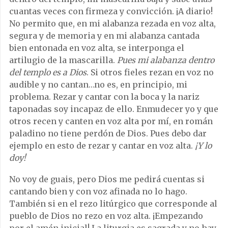
cuantas veces con firmeza y convicción. ¡A diario!
No permito que, en mi alabanza rezada en voz alta,
segura y de memoria y en mi alabanza cantada
bien entonada en voz alta, se interponga el
artilugio de la mascarilla.
Pues mi alabanza dentro
del templo es a Dios
. Si otros fieles rezan en voz no
audible y no cantan…no es, en principio, mi
problema. Rezar y cantar con la boca y la nariz
taponadas soy incapaz de ello. Enmudecer yo y que
otros recen y canten en voz alta por mí, en román
paladino no tiene perdón de Dios. Pues debo dar
ejemplo en esto de rezar y cantar en voz alta.
¡Y lo
doy!
No voy de guais, pero Dios me pedirá cuentas si
cantando bien y con voz afinada no lo hago.
También si en el rezo litúrgico que corresponde al
pueblo de Dios no rezo en voz alta. ¡Empezando
por el amén inicial! La liturgia es sagrada y no hay