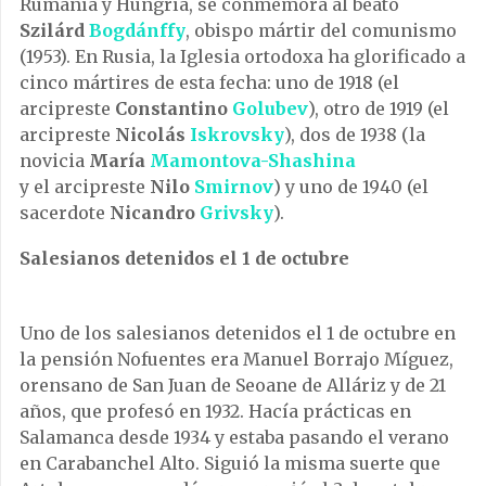
Rumanía y Hungría, se conmemora al beato
Szilárd
Bogdánffy
, obispo mártir del comunismo
(1953). En Rusia, la Iglesia ortodoxa ha glorificado a
cinco mártires de esta fecha: uno de 1918 (el
arcipreste
Constantino
Golubev
), otro de 1919 (el
arcipreste
Nicolás
Iskrovsky
), dos de 1938 (la
novicia
María
Mamontova-Shashina
y el arcipreste
Nilo
Smirnov
) y uno de 1940 (el
sacerdote
Nicandro
Grivsky
).
Salesianos detenidos el 1 de octubre
Uno de los salesianos detenidos el 1 de octubre en
la pensión Nofuentes era Manuel Borrajo Míguez,
orensano de San Juan de Seoane de Alláriz y de 21
años, que profesó en 1932. Hacía prácticas en
Salamanca desde 1934 y estaba pasando el verano
en Carabanchel Alto. Siguió la misma suerte que