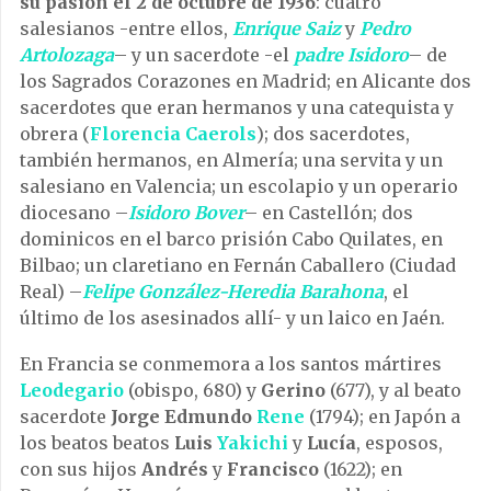
su pasión el 2 de octubre de 1936
: cuatro
salesianos -entre ellos,
Enrique Saiz
y
Pedro
Artolozaga
– y un sacerdote -el
padre Isidoro
– de
los Sagrados Corazones en Madrid; en Alicante dos
sacerdotes que eran hermanos y una catequista y
obrera (
Florencia Caerols
); dos sacerdotes,
también hermanos, en Almería; una servita y un
salesiano en Valencia; un escolapio y un operario
diocesano –
Isidoro Bover
– en Castellón; dos
dominicos en el barco prisión Cabo Quilates, en
Bilbao; un claretiano en Fernán Caballero (Ciudad
Real) –
Felipe González-Heredia Barahona
, el
último de los asesinados allí- y un laico en Jaén.
En Francia se conmemora a los santos mártires
Leodegario
(obispo, 680) y
Gerino
(677), y al beato
sacerdote
Jorge Edmundo
Rene
(1794); en Japón a
los beatos beatos
Luis
Yakichi
y
Lucía
, esposos,
con sus hijos
Andrés
y
Francisco
(1622); en