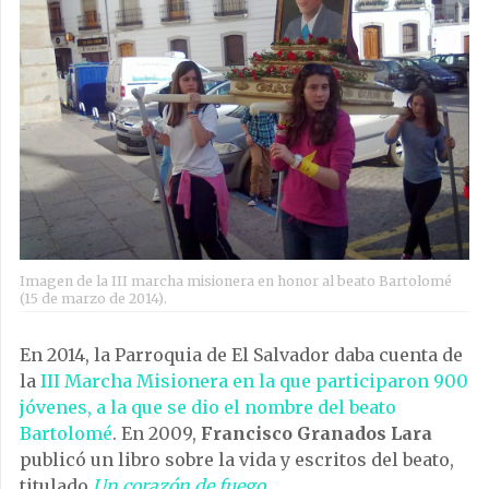
Imagen de la III marcha misionera en honor al beato Bartolomé
(15 de marzo de 2014).
En 2014, la Parroquia de El Salvador daba cuenta de
la
III Marcha Misionera en la que participaron 900
jóvenes, a la que se dio el nombre del beato
Bartolomé
. En 2009,
Francisco Granados Lara
publicó un libro sobre la vida y escritos del beato,
titulado
Un corazón de fuego
.