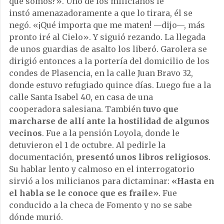
que somos?». Uno de los milicianos le
instó amenazadoramente a que lo tirara, él se
negó. «¡Qué importa que me maten! —dijo—, más
pronto iré al Cielo». Y siguió rezando. La llegada
de unos guardias de asalto los liberó. Garolera se
dirigió entonces a la portería del domicilio de los
condes de Plasencia, en la calle Juan Bravo 32,
donde estuvo refugiado quince días. Luego fue a la
calle Santa Isabel 40, en casa de una
cooperadora salesiana. También
tuvo que
marcharse de allí ante la hostilidad de algunos
vecinos
. Fue a la pensión Loyola, donde le
detuvieron el 1 de octubre. Al pedirle la
documentación,
presentó unos libros religiosos
.
Su hablar lento y calmoso en el interrogatorio
sirvió a los milicianos para dictaminar:
«Hasta en
el habla se le conoce que es fraile»
. Fue
conducido a la checa de Fomento y no se sabe
dónde murió.