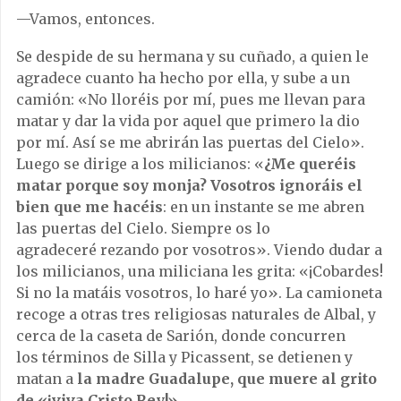
—Vamos, entonces.
Se despide de su hermana y su cuñado, a quien le
agradece cuanto ha hecho por ella, y sube a un
camión: «No lloréis por mí, pues me llevan para
matar y dar la vida por aquel que primero la dio
por mí. Así se me abrirán las puertas del Cielo».
Luego se dirige a los milicianos: «
¿Me queréis
matar porque soy monja? Vosotros ignoráis el
bien que me hacéis
: en un instante se me abren
las puertas del Cielo. Siempre os lo
agradeceré rezando por vosotros». Viendo dudar a
los milicianos, una miliciana les grita: «¡Cobardes!
Si no la matáis vosotros, lo haré yo». La camioneta
recoge a otras tres religiosas naturales de Albal, y
cerca de la caseta de Sarión, donde concurren
los términos de Silla y Picassent, se detienen y
matan a
la madre Guadalupe, que muere al grito
de «¡viva Cristo Rey!»
.