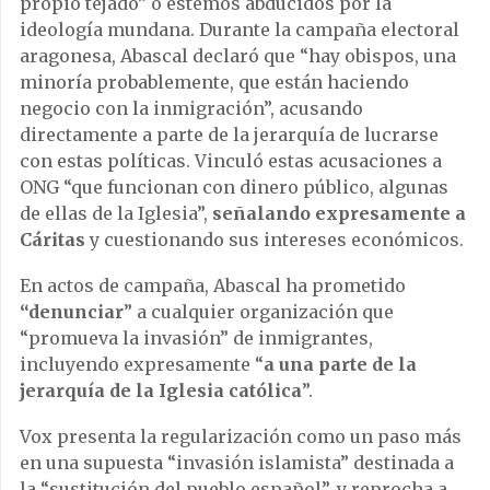
propio tejado” o estemos abducidos por la
ideología mundana. Durante la campaña electoral
aragonesa, Abascal declaró que “hay obispos, una
minoría probablemente, que están haciendo
negocio con la inmigración”, acusando
directamente a parte de la jerarquía de lucrarse
con estas políticas. Vinculó estas acusaciones a
ONG “que funcionan con dinero público, algunas
de ellas de la Iglesia”,
señalando expresamente a
Cáritas
y cuestionando sus intereses económicos.
En actos de campaña, Abascal ha prometido
“denunciar
” a cualquier organización que
“promueva la invasión” de inmigrantes,
incluyendo expresamente “
a una parte de la
jerarquía de la Iglesia católica
”.
Vox presenta la regularización como un paso más
en una supuesta “invasión islamista” destinada a
la “sustitución del pueblo español”, y reprocha a