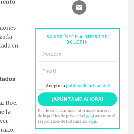
miento
niones
izada
SUSCRÍBETE A NUESTRO
BOLETÍN
izada en
stados
Acepto la
política de privacidad
ar Roe.
e la
Puede consultar más información acerca
de la política de privacidad
aquí
así como el
cer
responsable de tratamiento
aquí
.
erano.