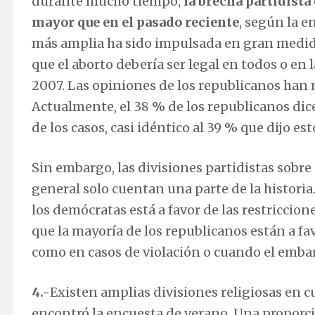
durante mucho tiempo,
la brecha partidist
mayor que en el pasado reciente
, según la e
más amplia ha sido impulsada en gran medida
que el aborto debería ser legal en todos o en 
2007. Las opiniones de los republicanos ha
Actualmente, el 38 % de los republicanos dice
de los casos, casi idéntico al 39 % que dijo es
Sin embargo, las divisiones partidistas sobre 
general solo cuentan una parte de la histori
los demócratas está a favor de las restriccio
que la mayoría de los republicanos están a fav
como en casos de violación o cuando el embar
4.-
Existen amplias divisiones religiosas en cu
encontró la encuesta de verano. Una proporci