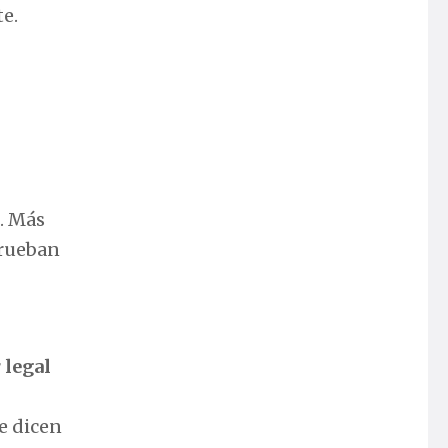
e.
o. Más
prueban
 legal
e dicen