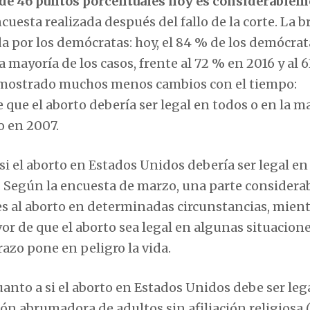
a de 46 puntos porcentuales hoy es considerable
ncuesta realizada después del fallo de la corte. La 
 por los demócratas: hoy, el 84 % de los demócrat
la mayoría de los casos, frente al 72 % en 2016 y al 
n mostrado muchos menos cambios con el tiempo:
 que el aborto debería ser legal en todos o en la m
to en 2007.
si el aborto en Estados Unidos debería ser legal en
a. Según la encuesta de marzo, una parte considera
nes al aborto en determinadas circunstancias, mien
or de que el aborto sea legal en algunas situacione
azo pone en peligro la vida.
anto a si el aborto en Estados Unidos debe ser lega
ón abrumadora de adultos sin afiliación religiosa 