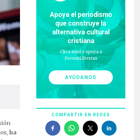
Apoya el periodismo
que construye la
alternativa cultural
cristiana
Clica aquí y apoya a
ForumLibertas
AYÚDANOS
COMPARTIR EN REDES
sión
ños,
ha