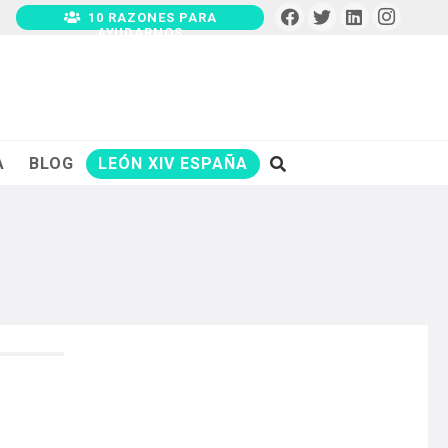
10 RAZONES PARA
AYUDARNOS
A
BLOG
LEÓN XIV ESPAÑA