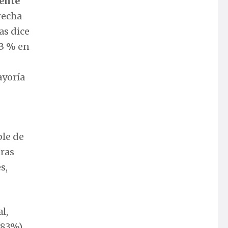
mente
brecha
as dice
63 % en
ayoría
ble de
tras
s,
l,
(83%)