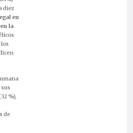
a diez
legal en
 en la
élicos
 los
 dicen
 humana
 sus
(32 %),
s de