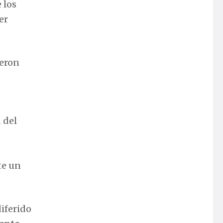
 los
er
ieron
 del
te un
diferido