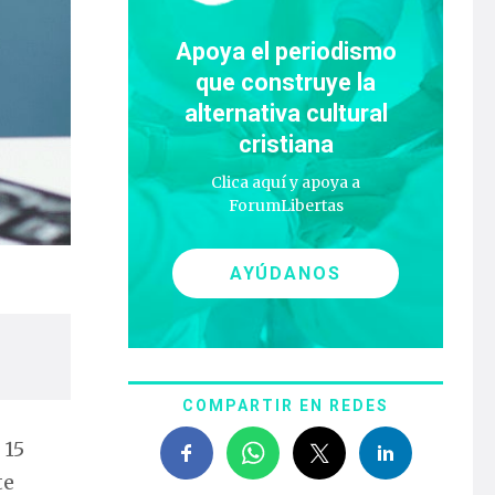
Apoya el periodismo
que construye la
alternativa cultural
cristiana
Clica aquí y apoya a
ForumLibertas
AYÚDANOS
COMPARTIR EN REDES
 15
te