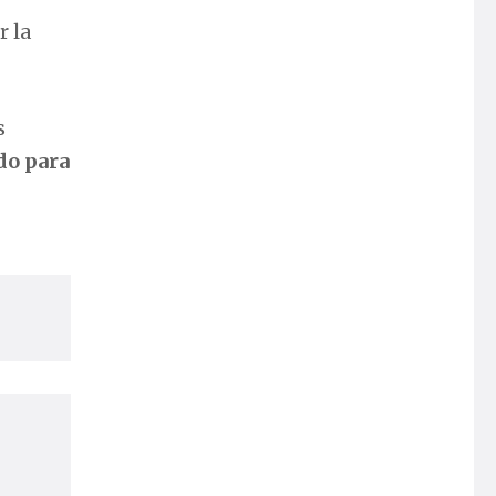
 la
s
do para