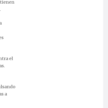
 tienen
.
a
es
tra el
as.
pulsando
as a