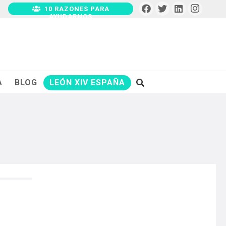
10 RAZONES PARA
AYUDARNOS
A
BLOG
LEÓN XIV ESPAÑA