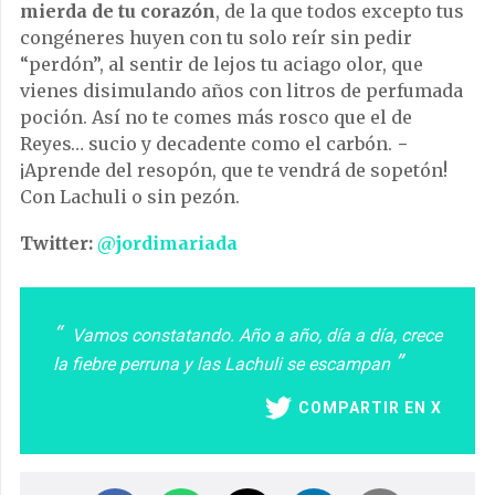
mierda de tu corazón
, de la que todos excepto tus
congéneres huyen con tu solo reír sin pedir
“perdón”, al sentir de lejos tu aciago olor, que
vienes disimulando años con litros de perfumada
poción. Así no te comes más rosco que el de
Reyes… sucio y decadente como el carbón. −
¡Aprende del resopón, que te vendrá de sopetón!
Con Lachuli o sin pezón.
Twitter:
@jordimariada
Vamos constatando. Año a año, día a día, crece
la fiebre perruna y las Lachuli se escampan
COMPARTIR EN X