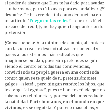
el poder de abasto que Dios te ha dado para ayudar
a tu hermano, pero tú lo usas para escandalizar. ¿Y
después? Te has creído −tal como denunciaba en
mi artículo “
Fuego en las redes!
”− que eres tú el
macaco del redil, ¡y no hay quien te aguante con tu
pretensión!
¿Consecuencia? A la mínima de cambio, al contacto
con la vida real, te descentralizas en sociedad y
pasas a los extremos más radicales que
imaginarse puedan, pues aún pretendes seguir
siendo el centro en todas tus connivencias,
convirtiendo tu propia guerra en una contienda
contra quien se te queja de tu pretensión: siete
galgos −¡siete!−, pero ningún retoño; los hijos, que
los tenga “el egoísta”, pues te han enseñado que no
cabemos en el planeta, y por eso debemos reducir
la natalidad.
Parir humanos, en el mundo en que
vivimos, es ser egoísta
. Y por eso mascoteas, y