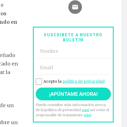
te
tos
ando en
SUSCRÍBETE A NUESTRO
BOLETÍN
señado
trado en
ar la
Acepto la
política de privacidad
 de un
Puede consultar más información acerca
de la política de privacidad
aquí
así como el
responsable de tratamiento
aquí
.
obre un