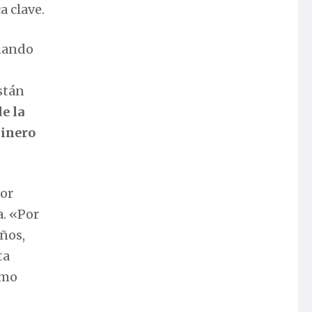
a clave.
rmando
stán
e la
dinero
por
a. «Por
iños,
ta
omo