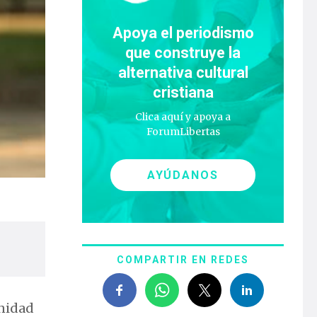
Apoya el periodismo
que construye la
alternativa cultural
cristiana
Clica aquí y apoya a
ForumLibertas
AYÚDANOS
COMPARTIR EN REDES
nidad