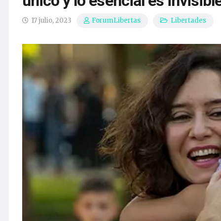
único y lo esencial es invisibl
17 julio, 2023
Libertades
ForumLibertas