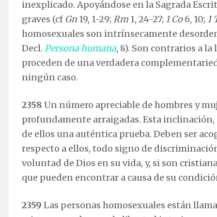
inexplicado. Apoyándose en la Sagrada Escri
graves (cf
Gn
19, 1-29;
Rm
1, 24-27;
1 Co
6, 10;
1
homosexuales son intrínsecamente desordena
Decl.
Persona humana
, 8). Son contrarios a la
proceden de una verdadera complementariedad
ningún caso.
2358
Un número apreciable de hombres y mu
profundamente arraigadas. Esta inclinación,
de ellos una auténtica prueba. Deben ser acog
respecto a ellos, todo signo de discriminación
voluntad de Dios en su vida, y, si son cristiana
que pueden encontrar a causa de su condició
2359
Las personas homosexuales están llamada