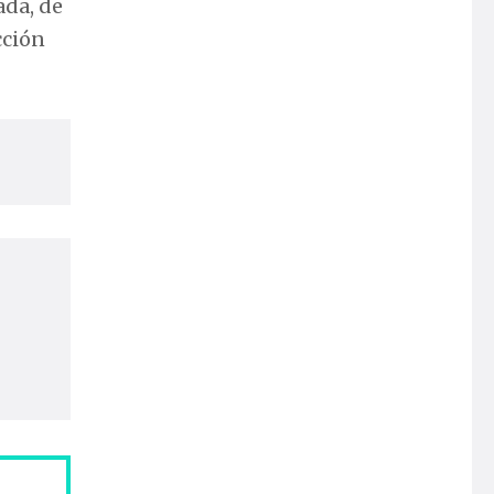
ada, de
cción