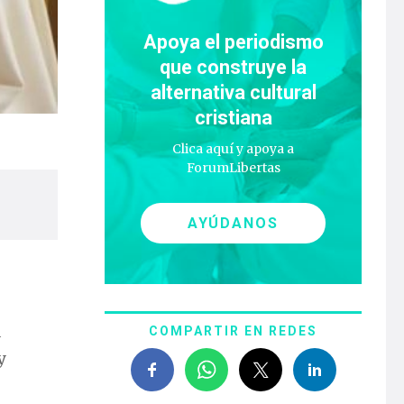
Apoya el periodismo
que construye la
alternativa cultural
cristiana
Clica aquí y apoya a
ForumLibertas
AYÚDANOS
a
COMPARTIR EN REDES
y