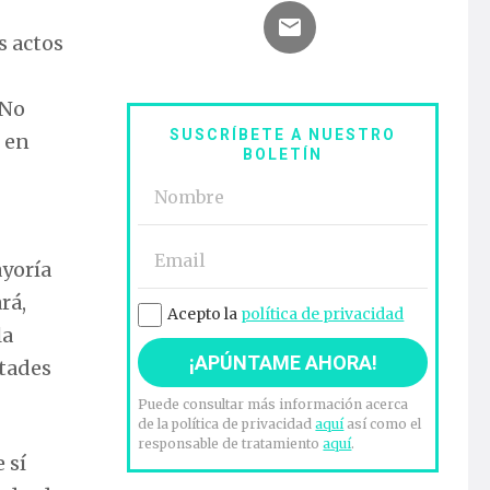
s actos
 No
SUSCRÍBETE A NUESTRO
 en
BOLETÍN
ayoría
rá,
Acepto la
política de privacidad
la
ltades
Puede consultar más información acerca
de la política de privacidad
aquí
así como el
responsable de tratamiento
aquí
.
 sí