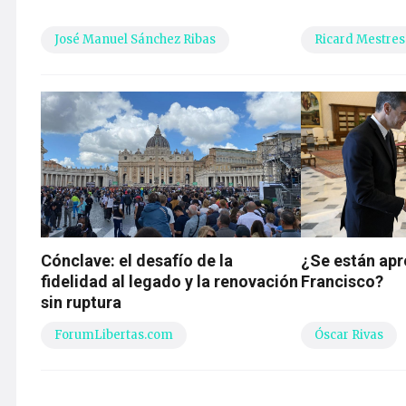
José Manuel Sánchez Ribas
Ricard Mestres
Cónclave: el desafío de la
¿Se están apr
fidelidad al legado y la renovación
Francisco?
sin ruptura
ForumLibertas.com
Óscar Rivas