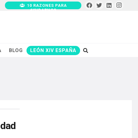
10 RAZONES PARA
AYUDARNOS
A
BLOG
LEÓN XIV ESPAÑA
idad