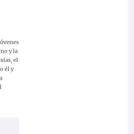
 jóvenes
mo y la
sías, el
o él y
a
l