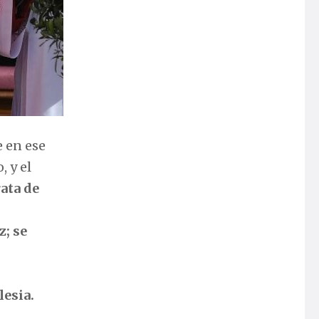
e en ese
, y el
rata de
z; se
lesia.