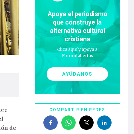
Apoya el periodismo
que construye la
alternativa cultural
cristiana
Clica aquí y apoya a
ForumLibertas
AYÚDANOS
bre
COMPARTIR EN REDES
el
ión de