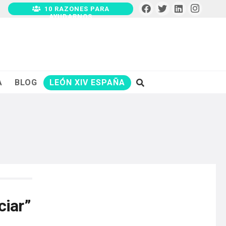
10 RAZONES PARA
AYUDARNOS
A
BLOG
LEÓN XIV ESPAÑA
ciar”