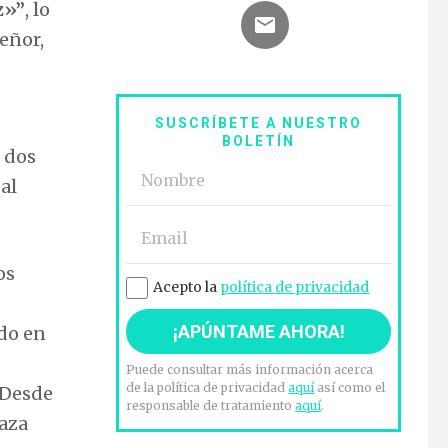
z»”
, lo
eñor,
SUSCRÍBETE A NUESTRO
BOLETÍN
s dos
al
os
Acepto la
política de privacidad
do en
Puede consultar más información acerca
de la política de privacidad
aquí
así como el
 Desde
responsable de tratamiento
aquí
.
haza