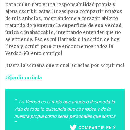
para mí un reto y una responsabilidad propia y
ajena escribir estas líneas para compartir retazos
de mis anhelos, mostrándome a corazón abierto
tratando de
penetrar la superficie de esa Verdad
única e inabarcable
, intentando entender que no
se entiende. Esa es mi llamada a la acción de hoy:
¡”reza-y-actúa” para que encontremos todos la
Verdad! ¡Cuento contigo!
¡Hasta la semana que viene! ¡Gracias por seguirme!
@jordimariada
La Verdad es el nudo que anuda o desanuda la
vida de toda la existencia que nos rodea y de la
nuestra propia como seres personales que somos
COMPARTIR EN X