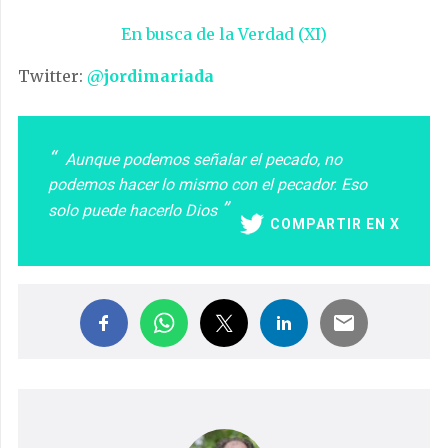
En busca de la Verdad (XI)
Twitter:
@jordimariada
Aunque podemos señalar el pecado, no
podemos hacer lo mismo con el pecador. Eso
solo puede hacerlo Dios
COMPARTIR EN X