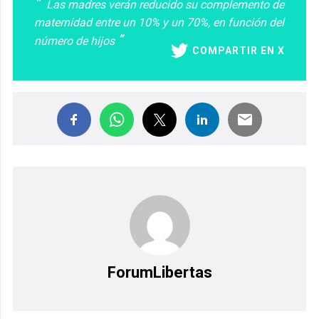
Las madres verán reducido su complemento de
maternidad entre un 10% y un 70%, en función del
número de hijos
COMPARTIR EN X
ForumLibertas