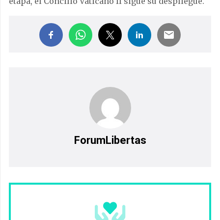
etapa, el Concilio Vaticano II sigue su despliegue.
ForumLibertas