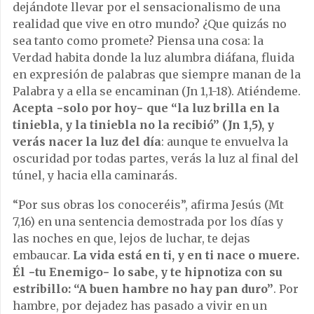
dejándote llevar por el sensacionalismo de una
realidad que vive en otro mundo? ¿Que quizás no
sea tanto como promete? Piensa una cosa: la
Verdad habita donde la luz alumbra diáfana, fluida
en expresión de palabras que siempre manan de la
Palabra y a ella se encaminan (Jn 1,1-18). Atiéndeme.
Acepta −solo por hoy− que “la luz brilla en la
tiniebla, y la tiniebla no la recibió” (Jn 1,5), y
verás nacer la luz del día
: aunque te envuelva la
oscuridad por todas partes, verás la luz al final del
túnel, y hacia ella caminarás.
“Por sus obras los conoceréis”, afirma Jesús (Mt
7,16) en una sentencia demostrada por los días y
las noches en que, lejos de luchar, te dejas
embaucar.
La vida está en ti, y en ti nace o muere.
Él −tu Enemigo− lo sabe, y te hipnotiza con su
estribillo: “A buen hambre no hay pan duro”
. Por
hambre, por dejadez has pasado a vivir en un