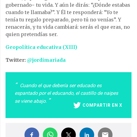
gobernado− tu vida. Y aún le dirás: “¿Dónde estabas
cuando te llamaba?”. Y Él te responderá: “Yo te
tenía tu regalo preparado, pero tú no venías”. Y
renacerás, y tu vida cambiará: serás el que eras, no
quien pretendías ser.
Geopolítica educativa (XIII)
Twitter:
@jordimariada
Cuando el que debería ser educado es
espantado por el educando, el castillo de naipes
se viene abajo.
COMPARTIR EN X