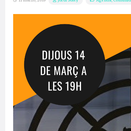
11 marzo, 2019
Agenda
,
Comunid
Jordi Soley