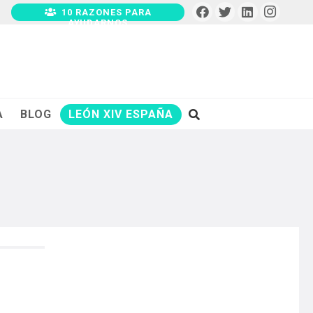
10 RAZONES PARA
AYUDARNOS
A
BLOG
LEÓN XIV ESPAÑA