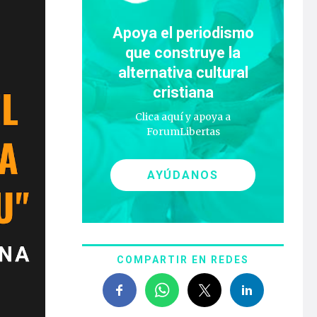
Apoya el periodismo
que construye la
alternativa cultural
cristiana
Clica aquí y apoya a
ForumLibertas
AYÚDANOS
COMPARTIR EN REDES