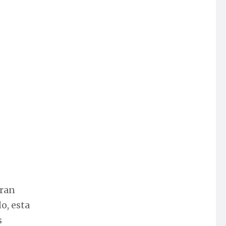
gran
o, esta
s