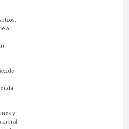
sotros,
ue a
an
biendo.
 deuda
ones y
n moral