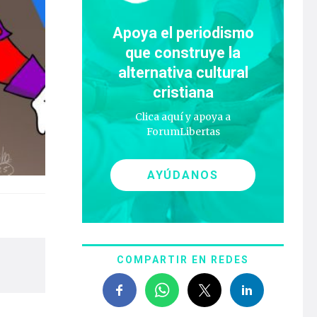
Apoya el periodismo
que construye la
alternativa cultural
cristiana
Clica aquí y apoya a
ForumLibertas
AYÚDANOS
COMPARTIR EN REDES