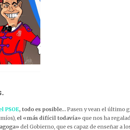
s.
el PSOE
, todo es posible…
Pasen y vean el último 
 míos),
el «más difícil todavía»
que nos ha regalad
dagoga»
del Gobierno, que es capaz de enseñar a lo