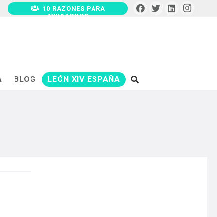
10 RAZONES PARA
AYUDARNOS
A
BLOG
LEÓN XIV ESPAÑA