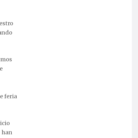
estro
gando
nemos
e
 feria
icio
e han