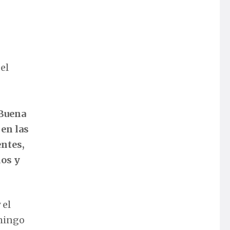
el
 Buena
 en las
entes,
dos y
 el
omingo