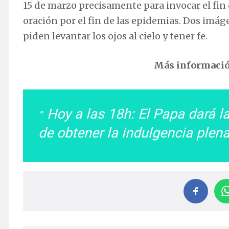
15 de marzo precisamente para invocar el fin
oración por el fin de las epidemias. Dos im
piden levantar los ojos al cielo y tener fe.
Más informaci
Hoy a las 18h: El Papa dará la
de obtener la indulgencia plen