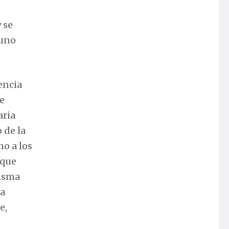
 se
 uno
encia
te
aria
 de la
mo a los
 que
misma
 a
e,