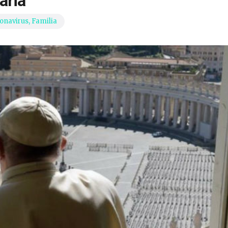
aria
onavirus
,
Familia