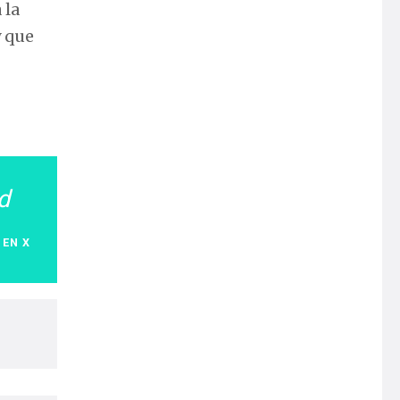
 la
y que
d
 EN X