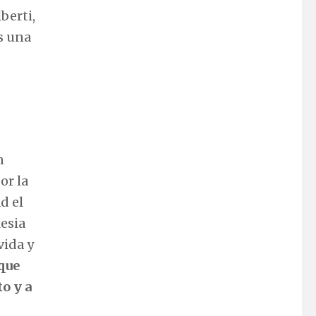
berti,
s una
n
or la
d el
lesia
vida y
 que
to y a