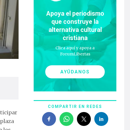
Apoya el periodismo
que construye la
alternativa cultural
cristiana
Clica aquí y apoya a
ForumLibertas
AYÚDANOS
COMPARTIR EN REDES
ticipar
 plaza
e los