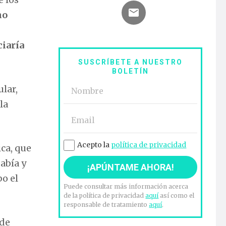
mo
ciaría
SUSCRÍBETE A NUESTRO
BOLETÍN
lar,
la
Acepto la
política de privacidad
ca, que
sabía y
bo el
Puede consultar más información acerca
de la política de privacidad
aquí
así como el
responsable de tratamiento
aquí
.
 de