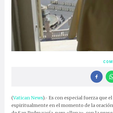
COM
(
Vatican News
).- Es con especial fuerza que e
espiritualmente en el momento de la oración 
de San Pedro vacía, pero «llena», con la presen