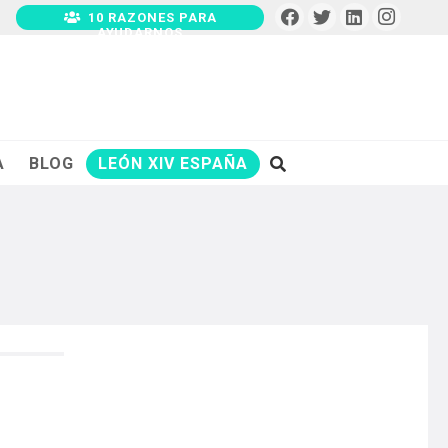
10 RAZONES PARA
AYUDARNOS
A
BLOG
LEÓN XIV ESPAÑA