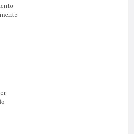
iento
camente
por
lo