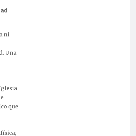
dad
a ni
ad. Una
Iglesia
ne
ico que
ísica;