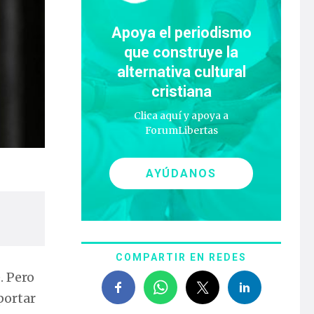
Apoya el periodismo
que construye la
alternativa cultural
cristiana
Clica aquí y apoya a
ForumLibertas
AYÚDANOS
COMPARTIR EN REDES
. Pero
portar