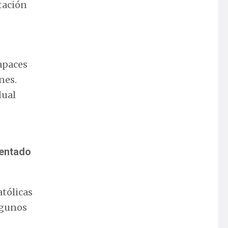
tación
apaces
nes.
dual
tentado
atólicas
lgunos