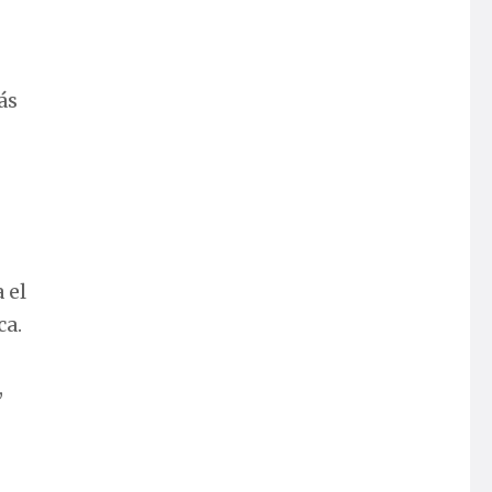
ás
 el
ca.
,