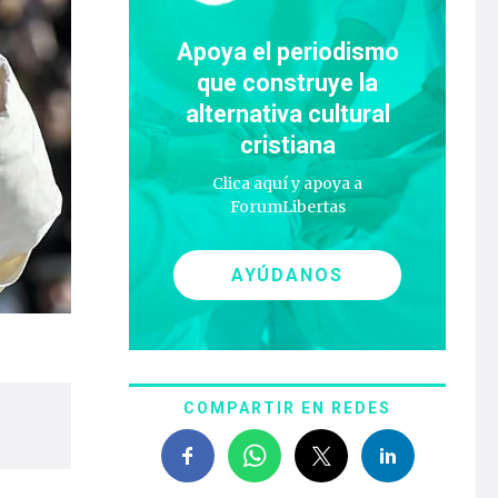
Apoya el periodismo
que construye la
alternativa cultural
cristiana
Clica aquí y apoya a
ForumLibertas
AYÚDANOS
COMPARTIR EN REDES