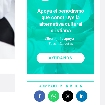
Apoya el periodismo
que construye la
alternativa cultural
cristiana
Clica aquí y apoya a
ForumLibertas
AYÚDANOS
COMPARTIR EN REDES