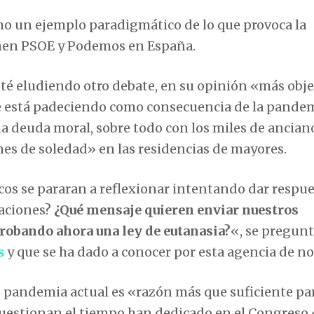
o un ejemplo paradigmático de lo que provoca la
ienen PSOE y Podemos en España.
té eludiendo otro debate, en su opinión «más obje
se está padeciendo como consecuencia de la pandem
a deuda moral, sobre todo con los miles de ancian
es de soledad» en las residencias de mayores.
cos se pararan a reflexionar intentando dar respue
uaciones?
¿Qué mensaje quieren enviar nuestros
robando ahora una ley de eutanasia?
«, se pregun
s
y que se ha dado a conocer por esta agencia de not
de pandemia actual es «razón más que suficiente pa
 cuestionan el tiempo han dedicado en el Congreso 