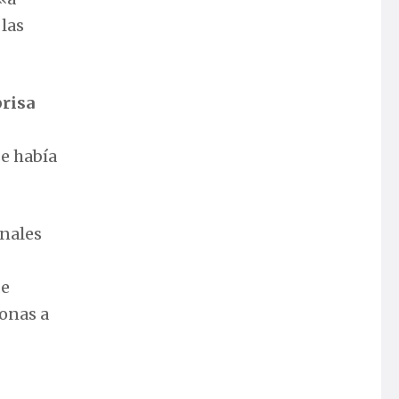
 las
prisa
se había
onales
de
sonas a