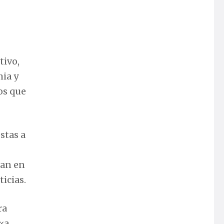
tivo,
ia y
os que
stas a
tan en
icias.
ra
«a