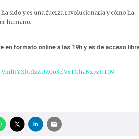
o ha sido y es una fuerza revolucionaria y cómo ha
ser humano.
e en formato online a las 19h y es de acceso libr
pwd=VmlHYXlCdzZUZ0o3clVxTGhaNzFzUT09