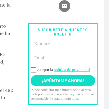
mo la
nto
SUSCRÍBETE A NUESTRO
ue ha
BOLETÍN
 En
d,
Acepto la
política de privacidad
 el 480
Puede consultar más información acerca
de la política de privacidad
aquí
así como el
 la
responsable de tratamiento
aquí
.