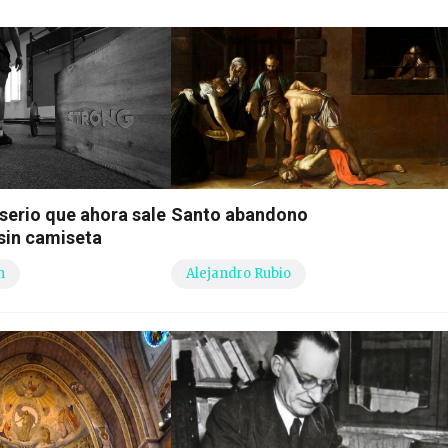
 serio que ahora sale
Santo abandono
sin camiseta
n
Alejandro Rubio