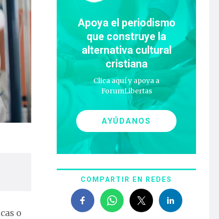
Apoya el periodismo
que construye la
alternativa cultural
cristiana
Clica aquí y apoya a
ForumLibertas
AYÚDANOS
COMPARTIR EN REDES
cas o