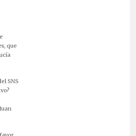
de
es, que
ucía
del SNS
ivo?
 Juan
 favor