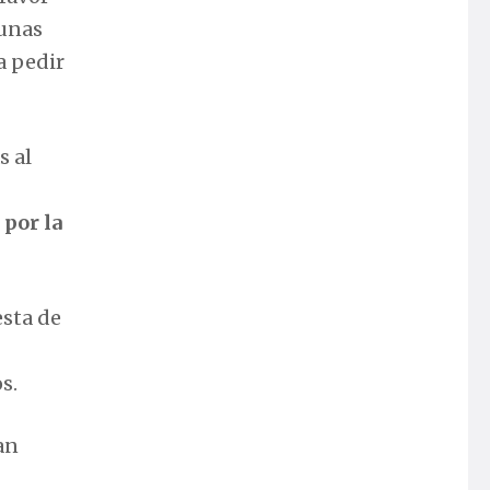
gunas
a pedir
s al
 por la
esta de
s.
an