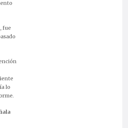
iento
, fue
pasado
tención
ciente
ía lo
forme.
ñala