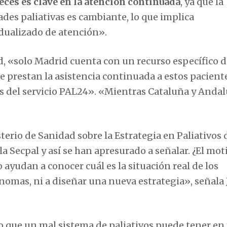
eces es clave en la atención continuada
, ya que la
ades paliativas es cambiante, lo que implica
idualizado de atención».
ad, «solo Madrid cuenta con un recurso específico 
e prestan la asistencia continuada a estos pacient
és del servicio PAL24». «Mientras Cataluña y Andal
terio de Sanidad sobre la Estrategia en Paliativos 
a Secpal y así se han apresurado a señalar. ¿El mot
 ayudan a conocer cuál es la situación real de los
nomas, ni a diseñar una nueva estrategia», señala
to que un mal sistema de paliativos puede tener en