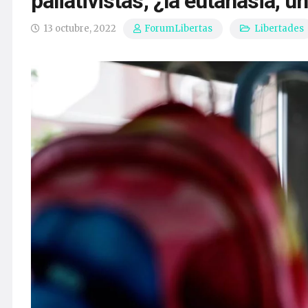
paliativistas, ¿la eutanasia, ú
13 octubre, 2022
Libertades
ForumLibertas