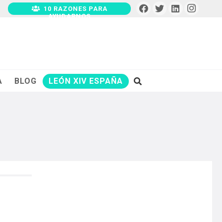
10 RAZONES PARA
AYUDARNOS
A
BLOG
LEÓN XIV ESPAÑA