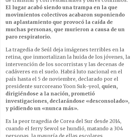
de transitar y con restaurantes y bares continuos.
El lugar acabó siendo una trampa en la que
movimientos colectivos acabaron suponiendo
un
aplastamiento que provocó la caída de
muchas personas, que murieron a causa de un
paro respiratorio.
La tragedia de Seúl deja imágenes terribles en la
retina
,
que
in
m
ortal
iz
an
la
h
u
ida
de
los
j
ó
ven
es
,
la
interven
ci
ón
de
los
soc
or
rist
as
y
las
dec
en
as
de
cad
á
ve
res
en
el
su
elo
.
Hab
r
á
l
uto
n
ac
ional
en
el
pa
ís
hast
a
el
5
de
no
vi
em
bre
,
decl
ar
ado
por
el
president
e
sur
core
ano
Y
oon
Suk
–
ye
ol
,
quien,
dirigiéndose a la nación, prometió
investigaciones, declarándose «desconsolado»,
y pidiendo un «nunca más».
Es
la
pe
or
traged
ia
de
Core
a
del
Sur
des
de
2014
,
cu
ando
el
ferry
Sew
ol
se
h
und
i
ó
,
mat
ando
a
304
person
as
,
la
mayor
ía
de
ell
as
esc
ol
ares
.