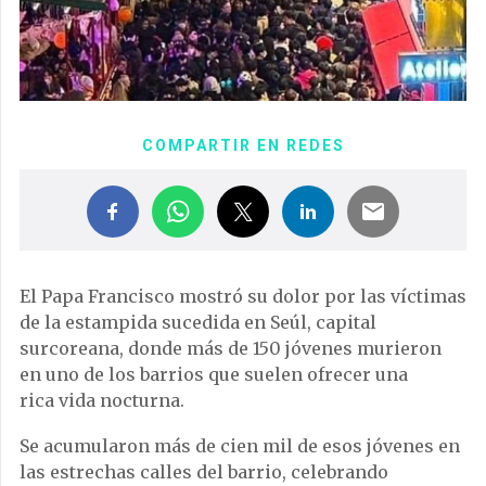
COMPARTIR EN REDES
El
Papa Francisco
mostró su dolor
por
las
v
í
ct
im
as
de
la
estampida sucedida en Seúl,
capital
sur
core
ana
,
d
onde
m
ás
de
150
j
ó
ven
es
mur
ier
on
en
un
o
de
los
bar
ri
os
que suelen ofrecer una
rica
v
ida
no
ct
urn
a
.
Se acumularon más de
c
ien
mil
de
esos jóvenes
en
las
est
re
ch
as
call
es
del
bar
rio
,
celebr
ando