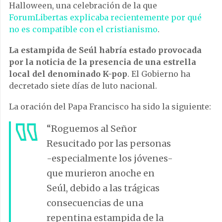
Halloween, una celebración de la que
ForumLibertas explicaba recientemente por qué
no es compatible con el cristianismo
.
La estampida de Seúl habría estado provocada
por la noticia de la presencia de una estrella
local del denominado K-pop
. El Gobierno ha
dec
ret
ado
s
iet
e
d
í
as
de
l
uto
n
ac
ional
.
La oración del Papa Francisco ha sido la siguiente:
“Roguemos al Señor
Resucitado por las personas
-especialmente los jóvenes-
que murieron anoche en
Seúl, debido a las trágicas
consecuencias de una
repentina estampida de la