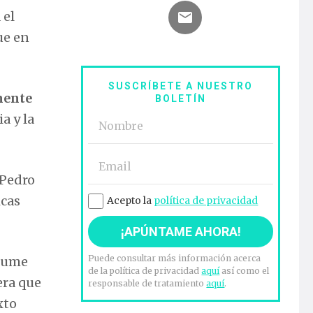
 el
ue en
SUSCRÍBETE A NUESTRO
mente
BOLETÍN
ia y la
 Pedro
icas
Acepto la
política de privacidad
Puede consultar más información acerca
asume
de la política de privacidad
aquí
así como el
era que
responsable de tratamiento
aquí
.
xto