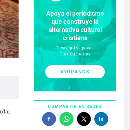
Apoya el periodismo
que construye la
alternativa cultural
cristiana
Clica aquí y apoya a
ForumLibertas
AYÚDANOS
COMPARTIR EN REDES
rdar