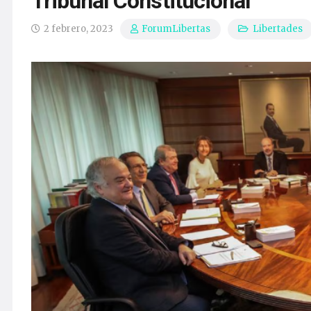
Tribunal Constitucional
2 febrero, 2023
Libertades
ForumLibertas