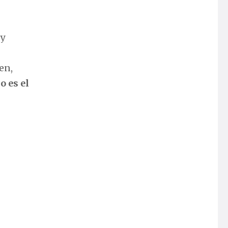
 y
en,
 es el