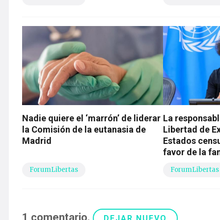
Nadie quiere el ‘marrón’ de liderar
La responsabl
la Comisión de la eutanasia de
Libertad de Ex
Madrid
Estados censu
favor de la fa
ForumLibertas
ForumLibertas
1
comentario
.
DEJAR NUEVO