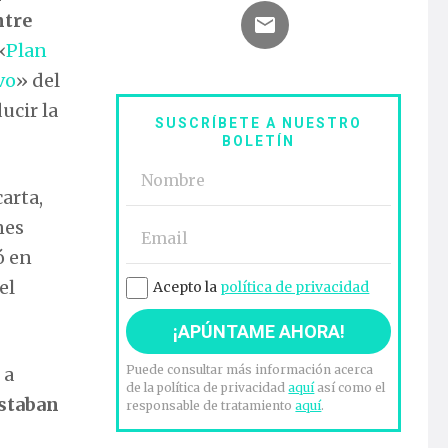
ntre
«
Plan
vo
» del
ucir la
SUSCRÍBETE A NUESTRO
BOLETÍN
arta,
nes
ó en
el
Acepto la
política de privacidad
Puede consultar más información acerca
 a
de la política de privacidad
aquí
así como el
estaban
responsable de tratamiento
aquí
.