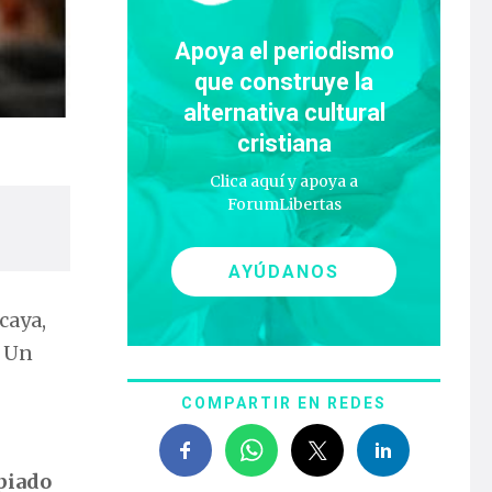
Apoya el periodismo
que construye la
alternativa cultural
cristiana
Clica aquí y apoya a
ForumLibertas
AYÚDANOS
caya,
. Un
COMPARTIR EN REDES
opiado