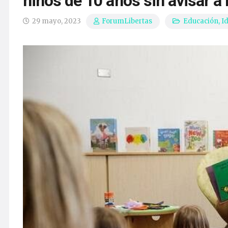
niños de 10 años sin avisar a
29 mayo, 2023
Educación
,
I
ForumLibertas