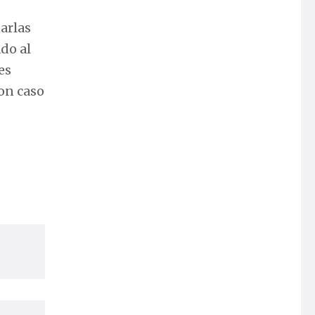
harlas
ado al
es
ron caso