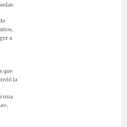
aulas.
 de
 años,
ger a
s que
nvió la
a una
a»,