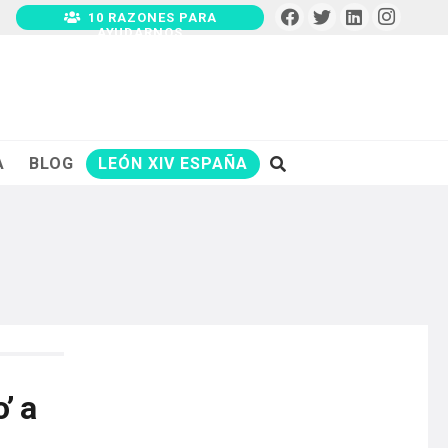
10 RAZONES PARA
AYUDARNOS
A
BLOG
LEÓN XIV ESPAÑA
’ a