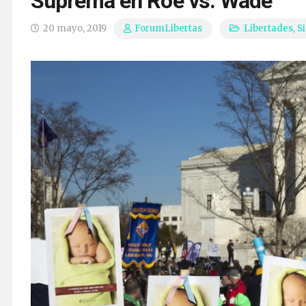
Suprema en Roe vs. Wade
20 mayo, 2019
Libertades
,
Si
ForumLibertas