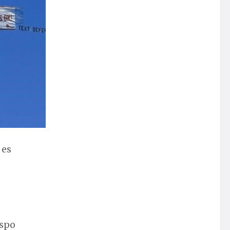
 es
ispo