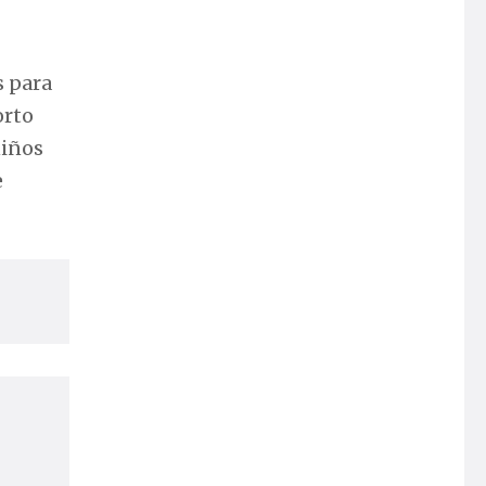
s para
orto
niños
e