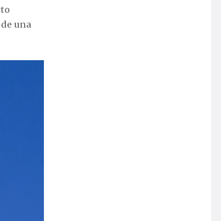
rto
e de una