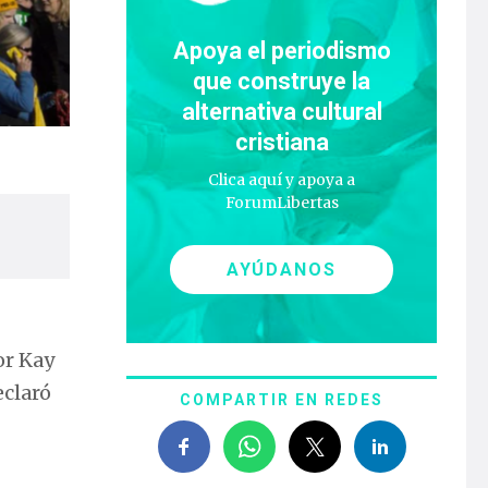
Apoya el periodismo
que construye la
alternativa cultural
cristiana
Clica aquí y apoya a
ForumLibertas
AYÚDANOS
or Kay
eclaró
COMPARTIR EN REDES