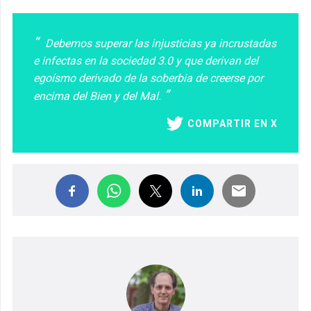
Debemos superar las injusticias ya incrustadas
e infectas en la sociedad 3.0 y que derivan del
egoísmo derivado de la soberbia de creerse por
encima del Bien y del Mal.
COMPARTIR EN X