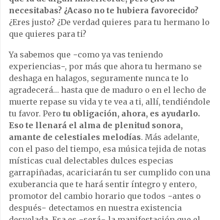
necesitabas? ¿Acaso no te hubiera favorecido?
¿Eres justo? ¿De verdad quieres para tu hermano lo
que quieres para ti?
Ya sabemos que −como ya vas teniendo
experiencias−, por más que ahora tu hermano se
deshaga en halagos, seguramente nunca te lo
agradecerá… hasta que de maduro o en el lecho de
muerte repase su vida y te vea a ti, allí, tendiéndole
tu favor. Pero
tu obligación, ahora, es ayudarlo.
Eso te llenará el alma de plenitud sonora,
amante de celestiales melodías
. Más adelante,
con el paso del tiempo, esa música tejida de notas
místicas cual delectables dulces especias
garrapiñadas, acariciarán tu ser cumplido con una
exuberancia que te hará sentir íntegro y entero,
promotor del cambio horario que todos −antes o
después− detectamos en nuestra existencia
desvelada. Esa es −será− la manifestación que el