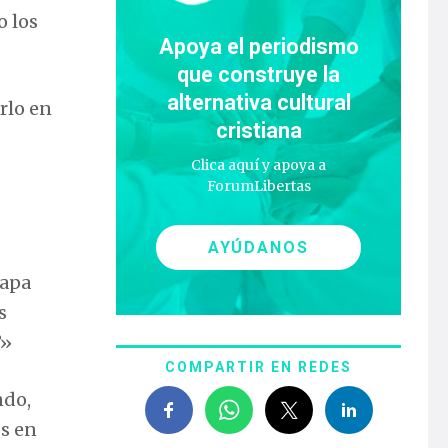
 los
Apoya el periodismo
que construye la
alternativa cultural
arlo en
cristiana
Clica aquí y apoya a
ForumLibertas
AYÚDANOS
mapa
s
’»
COMPARTIR EN REDES
ndo,
s en