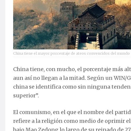
China tiene el mayor porcentaje de ateos convencidos del mundo
China tiene, con mucho, el porcentaje más al
aun así no llegan a la mitad. Según un WIN/Ga
china se identifica como sin ninguna tendenc
superior”.
El comunismo, en el que el nombre del parti
refiere a la religión como medio de oprimir 
bajo Mao Zedong lo largo de su reinado de 27 