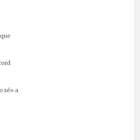
 que
cord
o sé» a