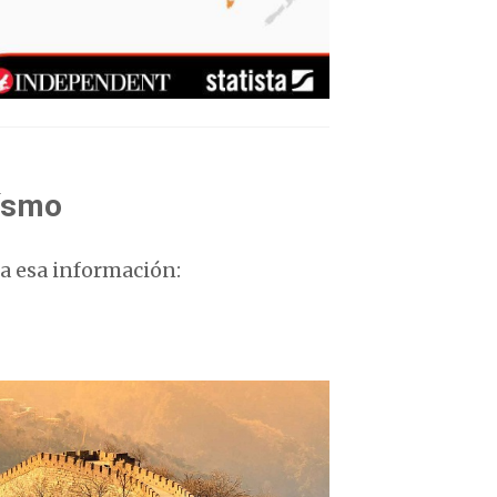
eísmo
ia esa información: