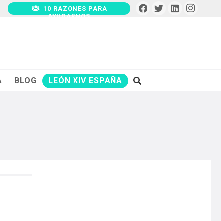
10 RAZONES PARA
AYUDARNOS
A
BLOG
LEÓN XIV ESPAÑA