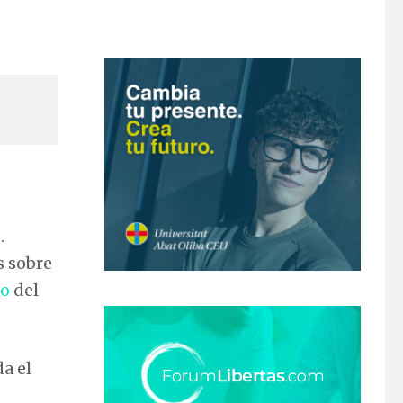
s
.
s sobre
io
del
a el