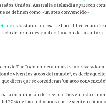
stados Unidos, Australia e Islandia
aparecen como
que se definen como «
un ateo convencido
«.
teísmo
es bastante precisa, se hace difícil cuantific
retado de forma desigual en función de su cultura.
mación de The Independent muestra un revelador 
donde viven los ateos del mundo
”, es decir aquello
 que dicen que se consideran ‘
un ateo convencido
acia la disminución de creer en Dios en todo el mu
s del 20% de los ciudadanos que se sienten cómodo