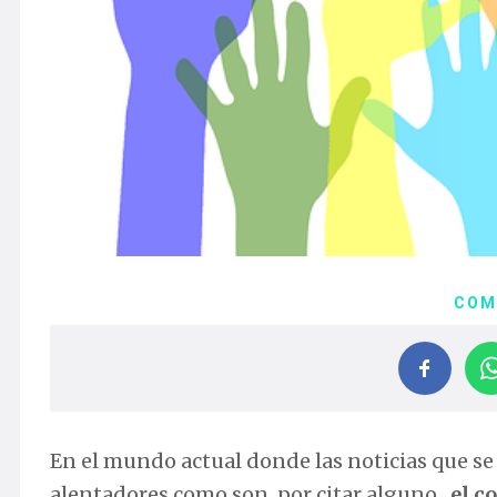
COM
En el mundo actual donde las noticias que s
alentadores como son, por citar alguno,
el co