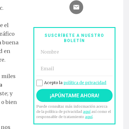
c.
e el
ráfico
SUSCRÍBETE A NUESTRO
BOLETÍN
a buena
d en
re.
 miles
Acepto la
política de privacidad
a
te; y
 o bien
Puede consultar más información acerca
de la política de privacidad
aquí
así como el
responsable de tratamiento
aquí
.
 nos