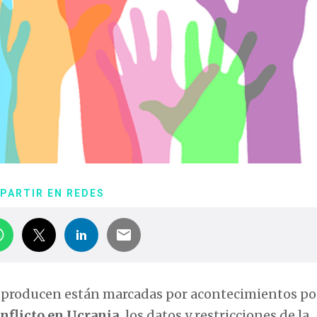
PARTIR EN REDES
e producen están marcadas por acontecimientos p
nflicto en Ucrania,
los datos y restricciones de la