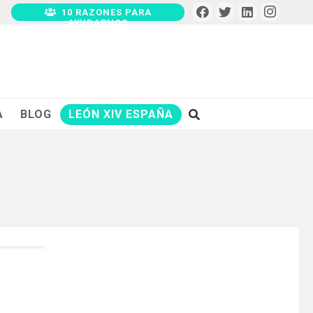
10 RAZONES PARA
AYUDARNOS
A
BLOG
LEÓN XIV ESPAÑA