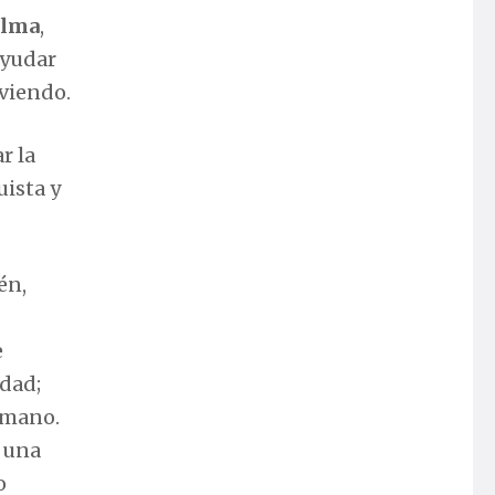
alma
,
ayudar
iviendo.
r la
uista y
én,
e
edad;
umano.
e una
o