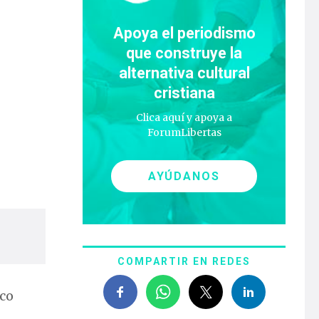
Apoya el periodismo
que construye la
alternativa cultural
cristiana
Clica aquí y apoya a
ForumLibertas
AYÚDANOS
COMPARTIR EN REDES
oco