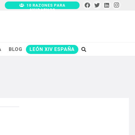
10 RAZONES PARA
AYUDARNOS
A
BLOG
LEÓN XIV ESPAÑA