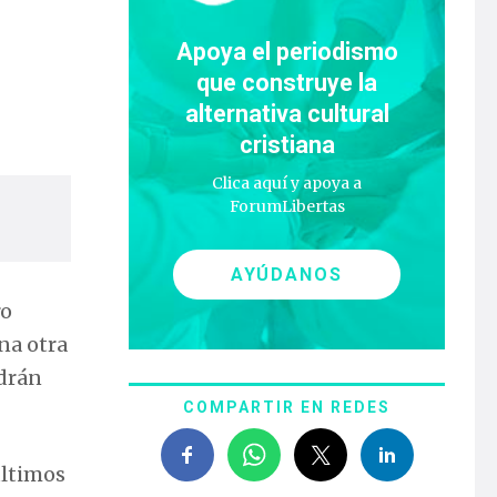
Apoya el periodismo
que construye la
alternativa cultural
cristiana
Clica aquí y apoya a
ForumLibertas
AYÚDANOS
ro
na otra
ndrán
COMPARTIR EN REDES
últimos