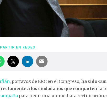
PARTIR EN REDES
ufián
, portavoz de ERC en el Congreso,
ha sido «un
 directamente a los ciudadanos que comparten la f
 campaña
para pedir una «inmediata rectificación»