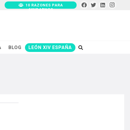
10 RAZONES PARA
AYUDARNOS
A
BLOG
LEÓN XIV ESPAÑA