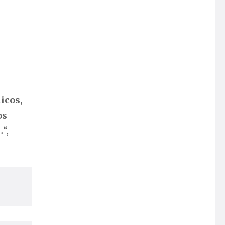
icos,
os
…
“,