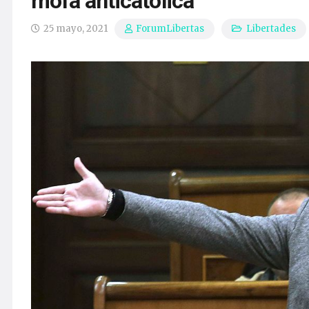
mofa anticatólica
25 mayo, 2021
Libertades
ForumLibertas