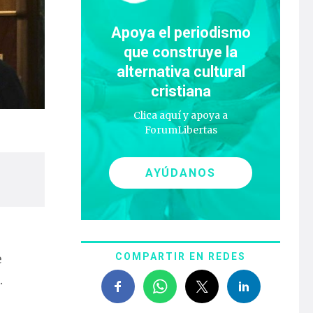
Apoya el periodismo
que construye la
alternativa cultural
cristiana
Clica aquí y apoya a
ForumLibertas
AYÚDANOS
e
COMPARTIR EN REDES
.