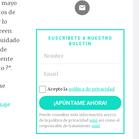
de mayo
tos de
 lo
creen
SUSCRÍBETE A NUESTRO
cuidado
BOLETÍN
 de
mente
to
?”.
se
Acepto la
política de privacidad
saje
Puede consultar más información acerca
de la política de privacidad
aquí
así como el
responsable de tratamiento
aquí
.