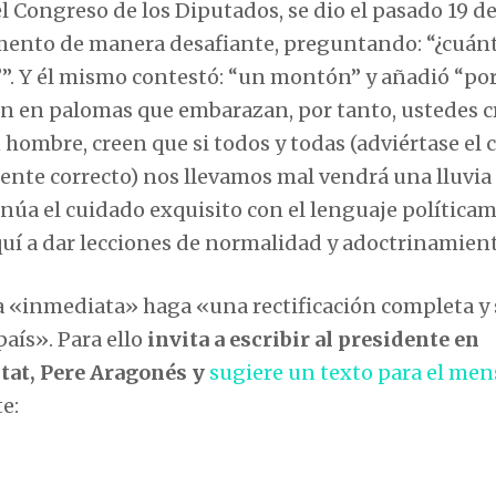
el Congreso de los Diputados, se dio el pasado 19 
amento de manera desafiante, preguntando: “
¿cuán
”. Y él mismo contestó: “
un montón
” y añadió “
por
een en palomas que embarazan, por tanto, ustedes 
n hombre, creen que si todos y todas
(adviértase el 
mente correcto)
nos llevamos mal vendrá una lluvia
núa el cuidado exquisito con el lenguaje política
quí a dar lecciones de normalidad y adoctrinamien
a «inmediata» haga «una rectificación completa y 
país». Para ello
invita a escribir al presidente en
itat, Pere Aragonés y
sugiere un texto para el men
e: