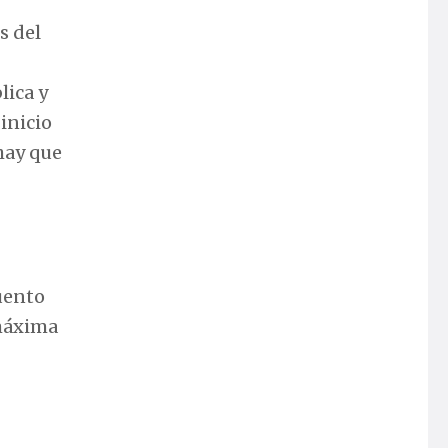
s del
lica y
 inicio
hay que
uento
 máxima