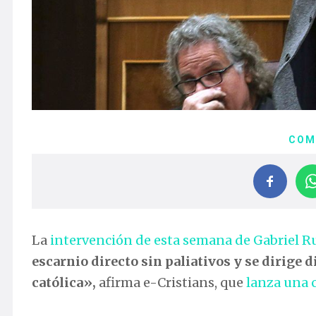
COM
La
intervención de esta semana de Gabriel R
escarnio directo sin paliativos y se dirige
católica»,
afirma e-Cristians, que
lanza una