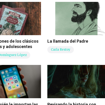
nes de los clásicos
La llamada del Padre
s y adolescentes
Carla Restoy
Domínguez López
uién le importan las
Revisando la historia con