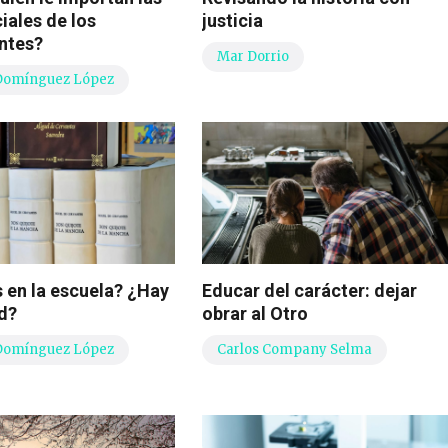
iales de los
justicia
ntes?
Mar Dorrio
Domínguez López
 en la escuela? ¿Hay
Educar del carácter: dejar
d?
obrar al Otro
Domínguez López
Carlos Company Selma