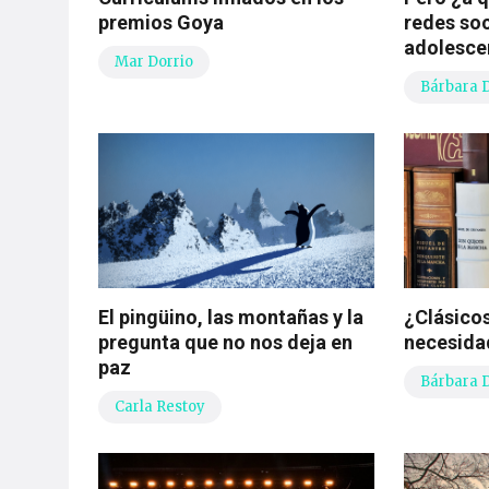
premios Goya
redes soc
adolesce
Mar Dorrio
Bárbara 
El pingüino, las montañas y la
¿Clásicos
pregunta que no nos deja en
necesida
paz
Bárbara 
Carla Restoy