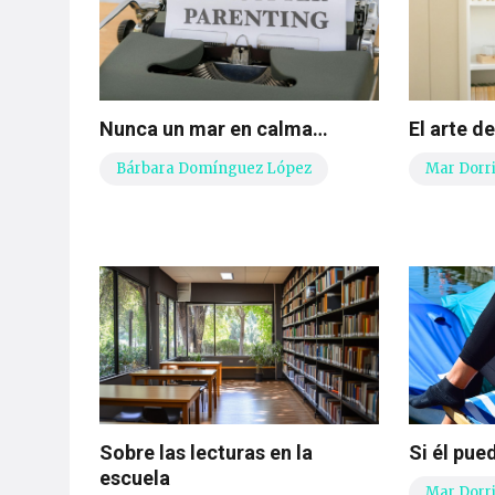
Nunca un mar en calma…
El arte d
Bárbara Domínguez López
Mar Dorr
Sobre las lecturas en la
Si él pue
escuela
Mar Dorr