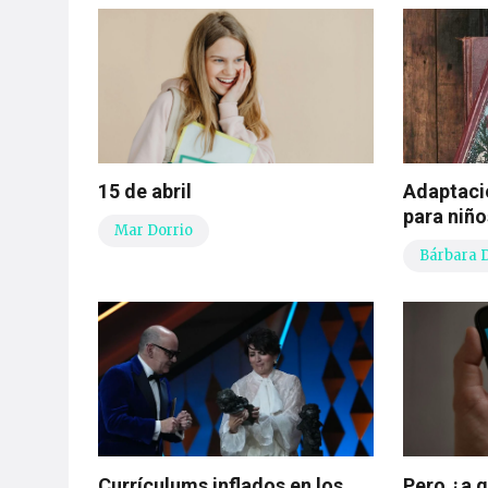
15 de abril
Adaptacio
para niño
Mar Dorrio
Bárbara 
Currículums inflados en los
Pero ¿a q