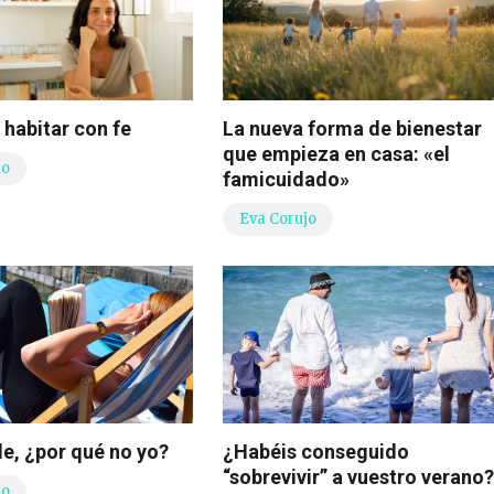
e habitar con fe
La nueva forma de bienestar
que empieza en casa: «el
io
famicuidado»
Eva Corujo
de, ¿por qué no yo?
¿Habéis conseguido
“sobrevivir” a vuestro verano?
io