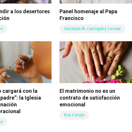
dir a los desertores
Panel homenaje al Papa
ción
Francisco
io
Guzmán M. Carriquiry Lecour
no cargará con la
El matrimonio no es un
padre”: la Iglesia
contrato de satisfacción
anación
emocional
eracional
Eva Corujo
io