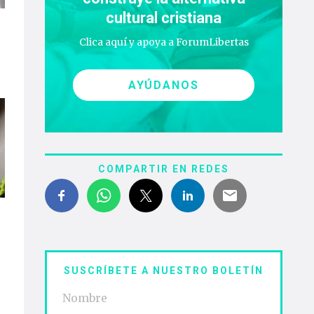
cultural cristiana
Clica aquí y apoya a ForumLibertas
AYÚDANOS
COMPARTIR EN REDES
SUSCRÍBETE A NUESTRO BOLETÍN