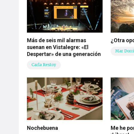
Más de seis mil alarmas
¿Otra op
suenan en Vistalegre: «El
Mar Dorr
Despertar» de una generación
Carla Restoy
Nochebuena
Me he po