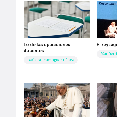
Lo de las oposiciones
El rey si
docentes
Mar Dorr
Bárbara Domínguez López